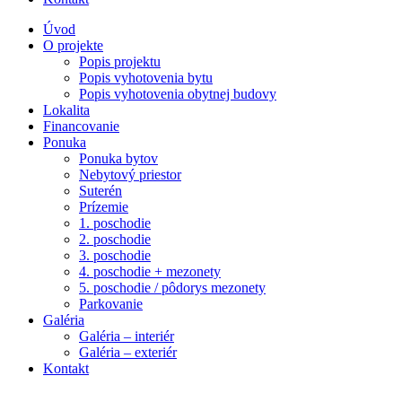
Úvod
O projekte
Popis projektu
Popis vyhotovenia bytu
Popis vyhotovenia obytnej budovy
Lokalita
Financovanie
Ponuka
Ponuka bytov
Nebytový priestor
Suterén
Prízemie
1. poschodie
2. poschodie
3. poschodie
4. poschodie + mezonety
5. poschodie / pôdorys mezonety
Parkovanie
Galéria
Galéria – interiér
Galéria – exteriér
Kontakt