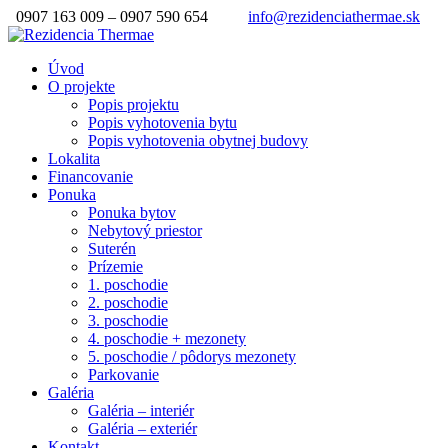
0907 163 009 – 0907 590 654
info@rezidenciathermae.sk
Úvod
O projekte
Popis projektu
Popis vyhotovenia bytu
Popis vyhotovenia obytnej budovy
Lokalita
Financovanie
Ponuka
Ponuka bytov
Nebytový priestor
Suterén
Prízemie
1. poschodie
2. poschodie
3. poschodie
4. poschodie + mezonety
5. poschodie / pôdorys mezonety
Parkovanie
Galéria
Galéria – interiér
Galéria – exteriér
Kontakt