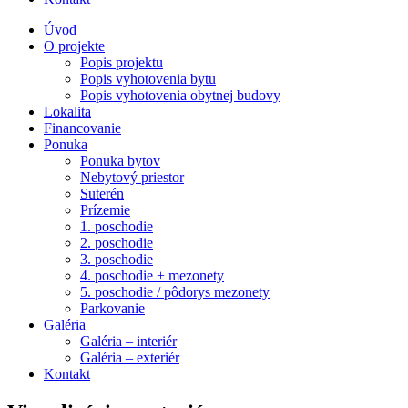
Úvod
O projekte
Popis projektu
Popis vyhotovenia bytu
Popis vyhotovenia obytnej budovy
Lokalita
Financovanie
Ponuka
Ponuka bytov
Nebytový priestor
Suterén
Prízemie
1. poschodie
2. poschodie
3. poschodie
4. poschodie + mezonety
5. poschodie / pôdorys mezonety
Parkovanie
Galéria
Galéria – interiér
Galéria – exteriér
Kontakt