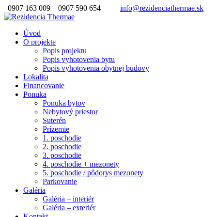
0907 163 009 – 0907 590 654
info@rezidenciathermae.sk
Úvod
O projekte
Popis projektu
Popis vyhotovenia bytu
Popis vyhotovenia obytnej budovy
Lokalita
Financovanie
Ponuka
Ponuka bytov
Nebytový priestor
Suterén
Prízemie
1. poschodie
2. poschodie
3. poschodie
4. poschodie + mezonety
5. poschodie / pôdorys mezonety
Parkovanie
Galéria
Galéria – interiér
Galéria – exteriér
Kontakt