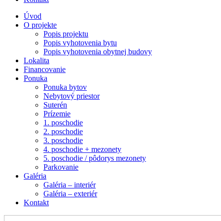
Úvod
O projekte
Popis projektu
Popis vyhotovenia bytu
Popis vyhotovenia obytnej budovy
Lokalita
Financovanie
Ponuka
Ponuka bytov
Nebytový priestor
Suterén
Prízemie
1. poschodie
2. poschodie
3. poschodie
4. poschodie + mezonety
5. poschodie / pôdorys mezonety
Parkovanie
Galéria
Galéria – interiér
Galéria – exteriér
Kontakt