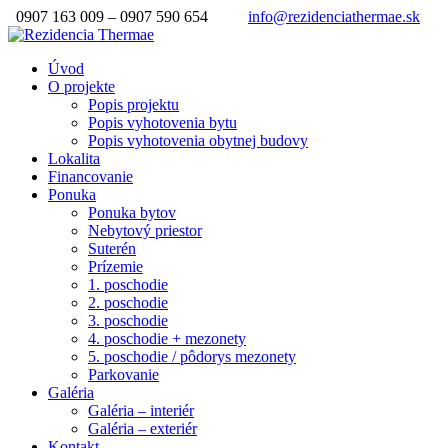
0907 163 009 – 0907 590 654
info@rezidenciathermae.sk
Úvod
O projekte
Popis projektu
Popis vyhotovenia bytu
Popis vyhotovenia obytnej budovy
Lokalita
Financovanie
Ponuka
Ponuka bytov
Nebytový priestor
Suterén
Prízemie
1. poschodie
2. poschodie
3. poschodie
4. poschodie + mezonety
5. poschodie / pôdorys mezonety
Parkovanie
Galéria
Galéria – interiér
Galéria – exteriér
Kontakt