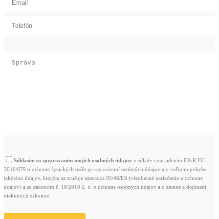
Súhlasím so spracovaním mojich osobných údajov
v súlade s nariadením EPaR EÚ
2016/679 o ochrane fyzických osôb pri spracúvaní osobných údajov a o voľnom pohybe
takýchto údajov, ktorým sa zrušuje smernica 95/46/ES (všeobecné nariadenie o ochrane
údajov) a so zákonom č. 18/2018 Z. z. o ochrane osobných údajov a o zmene a doplnení
niektorých zákonov.