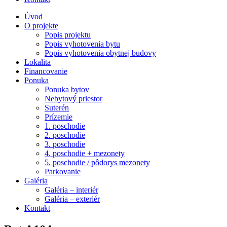
Úvod
O projekte
Popis projektu
Popis vyhotovenia bytu
Popis vyhotovenia obytnej budovy
Lokalita
Financovanie
Ponuka
Ponuka bytov
Nebytový priestor
Suterén
Prízemie
1. poschodie
2. poschodie
3. poschodie
4. poschodie + mezonety
5. poschodie / pôdorys mezonety
Parkovanie
Galéria
Galéria – interiér
Galéria – exteriér
Kontakt