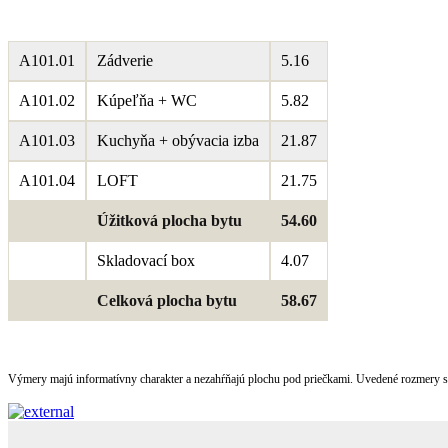
A101.01
Zádverie
5.16
A101.02
Kúpeľňa + WC
5.82
A101.03
Kuchyňa + obývacia izba
21.87
A101.04
LOFT
21.75
Úžitková plocha bytu
54.60
Skladovací box
4.07
Celková plocha bytu
58.67
Výmery majú informatívny charakter a nezahŕňajú plochu pod priečkami. Uvedené rozmery 