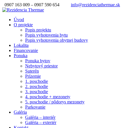
0907 163 009 – 0907 590 654
info@rezidenciathermae.sk
Úvod
O projekte
Popis projektu
Popis vyhotovenia bytu
Popis vyhotovenia obytnej budovy
Lokalita
Financovanie
Ponuka
Ponuka bytov
Nebytový priestor
Suterén
Prízemie
1. poschodie
2. poschodie
3. poschodie
4. poschodie + mezonety
5. poschodie / pôdorys mezonety
Parkovanie
Galéria
Galéria – interiér
Galéria – exteriér
Kontakt