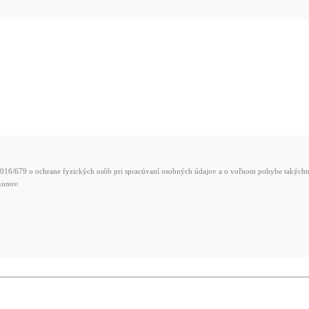
016/679 o ochrane fyzických osôb pri spracúvaní osobných údajov a o voľnom pohybe takýchto 
konov.