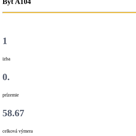
Byt A104
1
izba
0.
prízemie
58.67
celková výmera