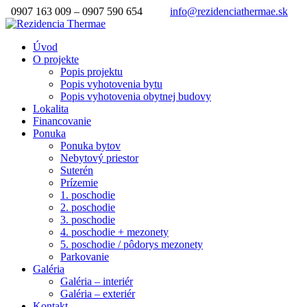
0907 163 009 – 0907 590 654
info@rezidenciathermae.sk
Úvod
O projekte
Popis projektu
Popis vyhotovenia bytu
Popis vyhotovenia obytnej budovy
Lokalita
Financovanie
Ponuka
Ponuka bytov
Nebytový priestor
Suterén
Prízemie
1. poschodie
2. poschodie
3. poschodie
4. poschodie + mezonety
5. poschodie / pôdorys mezonety
Parkovanie
Galéria
Galéria – interiér
Galéria – exteriér
Kontakt