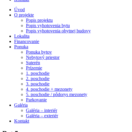
Úvod
O projekte
Popis projektu
Popis vyhotovenia bytu
Popis vyhotovenia obytnej budovy
Lokalita
Financovanie
Ponuka
Ponuka bytov
Nebytový priestor
Suterén
Prízemie
1. poschodie
2. poschodie
3. poschodie
4. poschodie + mezonety
5. poschodie / pôdorys mezonety
Parkovanie
Galéria
Galéria – interiér
Galéria – exteriér
Kontakt