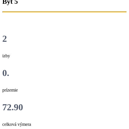
Byt 5
2
izby
0.
prízemie
72.90
celková výmera