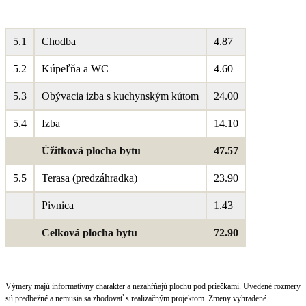
5.1
Chodba
4.87
5.2
Kúpeľňa a WC
4.60
5.3
Obývacia izba s kuchynským kútom
24.00
5.4
Izba
14.10
Úžitková plocha bytu
47.57
5.5
Terasa (predzáhradka)
23.90
Pivnica
1.43
Celková plocha bytu
72.90
Výmery majú informatívny charakter a nezahŕňajú plochu pod priečkami. Uvedené rozmery
sú predbežné a nemusia sa zhodovať s realizačným projektom. Zmeny vyhradené.