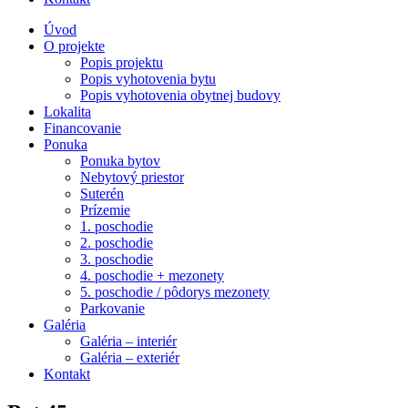
Úvod
O projekte
Popis projektu
Popis vyhotovenia bytu
Popis vyhotovenia obytnej budovy
Lokalita
Financovanie
Ponuka
Ponuka bytov
Nebytový priestor
Suterén
Prízemie
1. poschodie
2. poschodie
3. poschodie
4. poschodie + mezonety
5. poschodie / pôdorys mezonety
Parkovanie
Galéria
Galéria – interiér
Galéria – exteriér
Kontakt