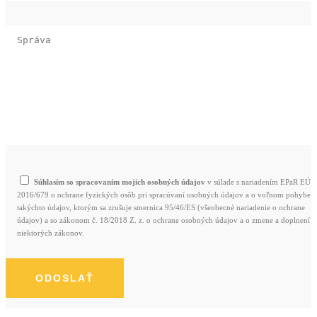
Súhlasím so spracovaním mojich osobných údajov
v súlade s nariadením EPaR EÚ
2016/679 o ochrane fyzických osôb pri spracúvaní osobných údajov a o voľnom pohybe
takýchto údajov, ktorým sa zrušuje smernica 95/46/ES (všeobecné nariadenie o ochrane
údajov) a so zákonom č. 18/2018 Z. z. o ochrane osobných údajov a o zmene a doplnení
niektorých zákonov.