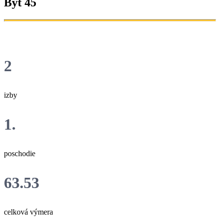
Byt 45
2
izby
1.
poschodie
63.53
celková výmera