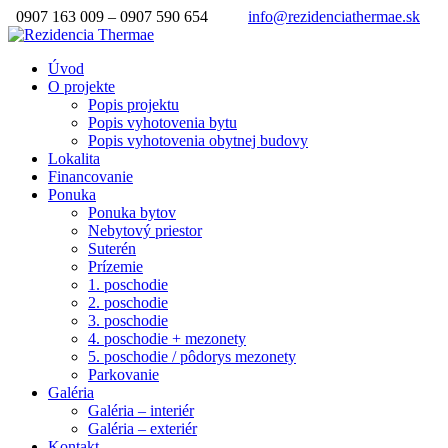
0907 163 009 – 0907 590 654
info@rezidenciathermae.sk
Úvod
O projekte
Popis projektu
Popis vyhotovenia bytu
Popis vyhotovenia obytnej budovy
Lokalita
Financovanie
Ponuka
Ponuka bytov
Nebytový priestor
Suterén
Prízemie
1. poschodie
2. poschodie
3. poschodie
4. poschodie + mezonety
5. poschodie / pôdorys mezonety
Parkovanie
Galéria
Galéria – interiér
Galéria – exteriér
Kontakt