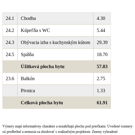
24.1
Chodba
4.30
24.2
Kúpeľňa s WC
5.44
24.3
Obývacia izba s kuchynským kútom
29.39
24.5
Spálňa
18.70
Úžitková plocha bytu
57.83
23.6
Balkón
2.75
Pivnica
1.33
Celková plocha bytu
61.91
Výmery majú informatívny charakter a nezahŕňajú plochu pod priečkami. Uvedené rozmery
sú predbežné a nemusia sa zhodovať s realizačným projektom. Zmeny vyhradené.