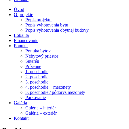
Úvod
O projekte
Popis projektu
Popis vyhotovenia bytu
Popis vyhotovenia obytnej budovy
Lokalita
Financovanie
Ponuka
Ponuka bytov
Nebytový priestor
Suterén
Prízemie
1. poschodie
2. poschodie
3. poschodie
4. poschodie + mezonety
5. poschodie / pôdorys mezonety
Parkovanie
Galéria
Galéria – interiér
Galéria – exteriér
Kontakt