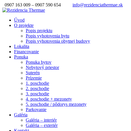
0907 163 009 – 0907 590 654
info@rezidenciathermae.sk
Úvod
O projekte
Popis projektu
Popis vyhotovenia bytu
Popis vyhotovenia obytnej budovy
Lokalita
Financovanie
Ponuka
Ponuka bytov
Nebytový priestor
Suterén
Prízemie
1. poschodie
2. poschodie
3. poschodie
4. poschodie + mezonety
5. poschodie / pôdorys mezonety
Parkovanie
Galéria
Galéria – interiér
Galéria – exteriér
Kontakt