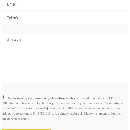
Súhlasím so spracovaním mojich osobných údajov
v súlade s nariadením EPaR EÚ
2016/679 o ochrane fyzických osôb pri spracúvaní osobných údajov a o voľnom pohybe
takýchto údajov, ktorým sa zrušuje smernica 95/46/ES (všeobecné nariadenie o ochrane
údajov) a so zákonom č. 18/2018 Z. z. o ochrane osobných údajov a o zmene a doplnení
niektorých zákonov.