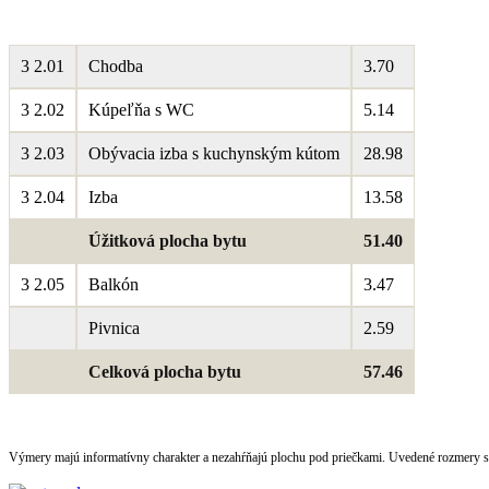
3 2.01
Chodba
3.70
3 2.02
Kúpeľňa s WC
5.14
3 2.03
Obývacia izba s kuchynským kútom
28.98
3 2.04
Izba
13.58
Úžitková plocha bytu
51.40
3 2.05
Balkón
3.47
Pivnica
2.59
Celková plocha bytu
57.46
Výmery majú informatívny charakter a nezahŕňajú plochu pod priečkami. Uvedené rozmery 