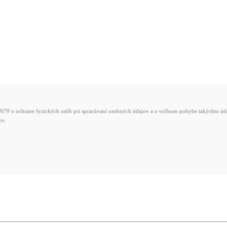
79 o ochrane fyzických osôb pri spracúvaní osobných údajov a o voľnom pohybe takýchto údaj
ov.