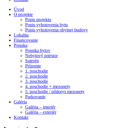
Úvod
O projekte
Popis projektu
Popis vyhotovenia bytu
Popis vyhotovenia obytnej budovy
Lokalita
Financovanie
Ponuka
Ponuka bytov
Nebytový priestor
Suterén
Prízemie
1. poschodie
2. poschodie
3. poschodie
4. poschodie + mezonety
5. poschodie / pôdorys mezonety
Parkovanie
Galéria
Galéria – interiér
Galéria – exteriér
Kontakt