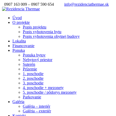
0907 163 009 – 0907 590 654
info@rezidenciathermae.sk
Úvod
O projekte
Popis projektu
Popis vyhotovenia bytu
Popis vyhotovenia obytnej budovy
Lokalita
Financovanie
Ponuka
Ponuka bytov
Nebytový priestor
Suterén
Prízemie
1. poschodie
2. poschodie
3. poschodie
4. poschodie + mezonety
5. poschodie / pôdorys mezonety
Parkovanie
Galéria
Galéria – interiér
Galéria – exteriér
Kontakt